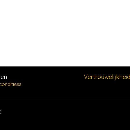
Men
Vertrouwelijkhei
onditiess
0