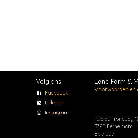
Volg ons
Land Farm & 
Voorwaarden en c
Facebook
LinkedIn
Instagram
Rue du Tronquoy 1
5380 Fernelmont
Belgique