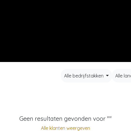
RECEPTEN​
WAAR TE KOOP​
CONTACT
Alle bedrijfstakken
Alle la
Geen resultaten gevonden voor "
"
Alle klanten weergeven